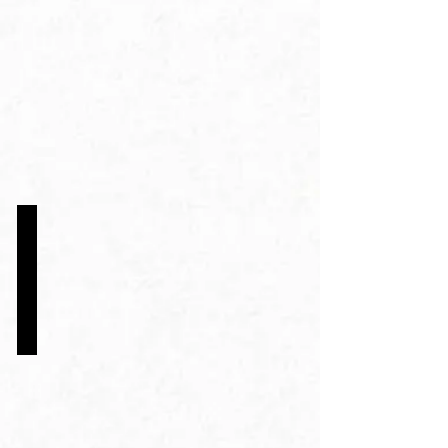
PARTICIPA
DA
MOSTRA
COMPETITIVA
DO
FESTIVAL
09/06
ANNECY
O
FDP
faz
sua
estreia