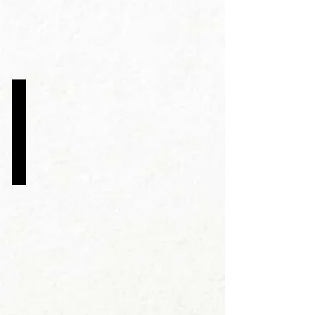
no
Animafest
Zagreb!
29/05
TANIA
ANAYA
É
HOMENAGEADA
NA
CDQCON