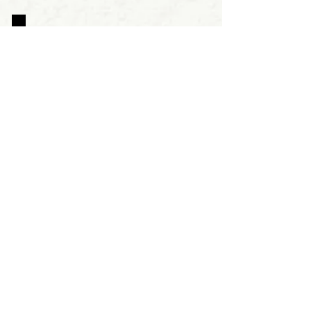
05/05
Prêmio
no
"FESTIVAL
INTERNACIONAL
DE
CINEMA
FEMININO
Mais
DE
ISTAMBUL"
> página inicial