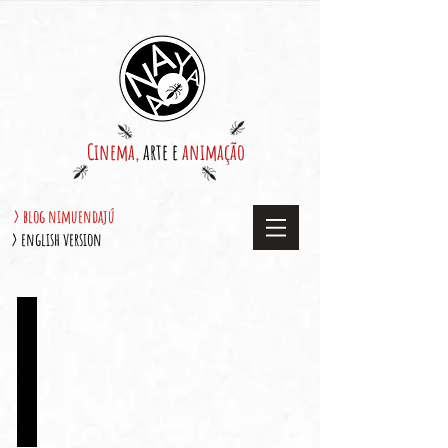
Cinema,
arte e
animação
> blog nimuendajú
> english version
22/06
O
FDP