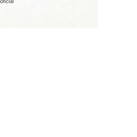
oficial​
> página inicial
ANAYA
+55 (31) 99196-8816
E-mail: anaya@anaya.com.br