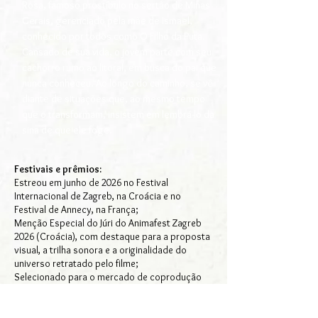
Rosa, famoso prostíbulo no sertão de Minas
Gerais, gerenciado pela mãe de Ismael,
conhecido por todos como O Filho da Puta.
Cansado de sua vida, o jovem parte com seu
cachorro rumo ao litoral, em busca do pai que
nunca conheceu. Ao longo do caminho, se vê
diante de situações que, ao mesmo tempo
que o transformam, insistem em lembrá-lo da
sina de que ele foge.
Festivais e prêmios:
Estreou em junho de 2026 no Festival
Internacional de Zagreb, na Croácia e no
Festival de Annecy, na França;
Menção Especial do Júri do Animafest Zagreb
2026 (Croácia), com destaque para a proposta
visual, a trilha sonora e a originalidade do
universo retratado pelo filme;
Selecionado para o mercado de coprodução
CineBH e premiado no CineMundi (Brasil) onde
recebeu o Prêmio O2 de Finalização;
WIP Ventana Sur (Argentina), selecionado para