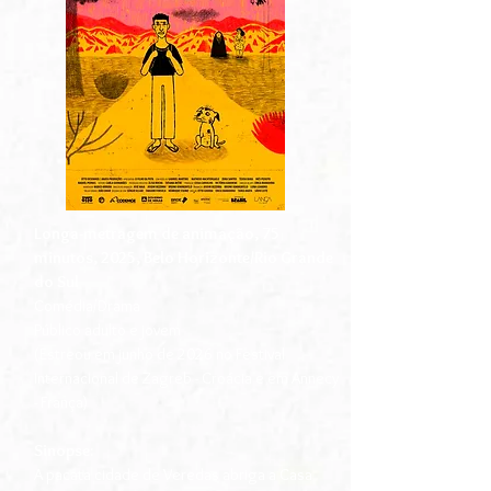
Longa-metragem de animação, 75
minutos, 2025, Belo Horizonte/Rio Grande
do Sul
Comédia/Drama
Público adulto e jovem
(Estreou em junho de 2026 no Festival
Internacional de Zagreb - Croácia e em Annecy
- França)
Sinopse:
A pacata cidade de Veredas abriga a Casa