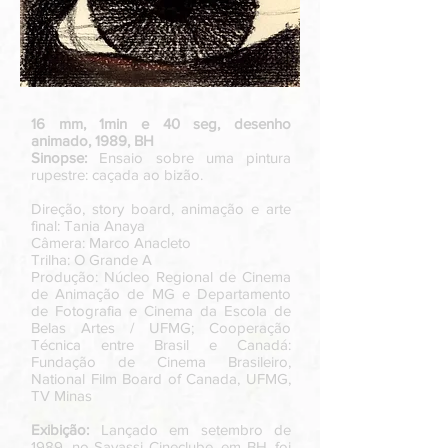
16 mm, 1min e 40 seg, desenho
animado, 1989, BH
Sinopse:
Ensaio sobre uma pintura
rupestre: caçada ao bizão.
Direção, story board, animação e arte
final: Tania Anaya
Câmera: Marco Anacleto
Trilha: O Grande A
Produção: Núcleo Regional de Cinema
de Animação de MG e Departamento
de Fotografia e Cinema da Escola de
Belas Artes / UFMG; Cooperação
Técnica entre Brasil e Canadá:
Fundação de Cinema Brasileiro,
National Film Board of Canada, UFMG,
TV Minas
Exibição:
Lançado em setembro de
1989, no Savassi Cineclube, em BH, foi