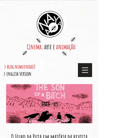
Cinema,
arte e
animação
> blog nimuendajú
> english version
O Filho da Puta em matéria da revista