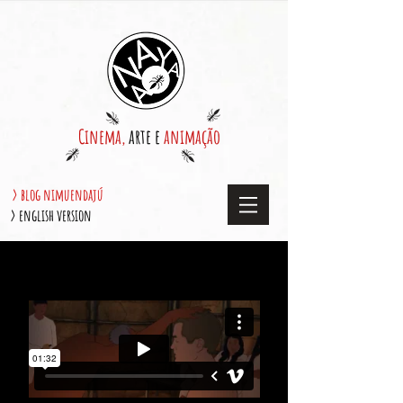
Cinema,
arte e
animação
> blog nimuendajú
> english version